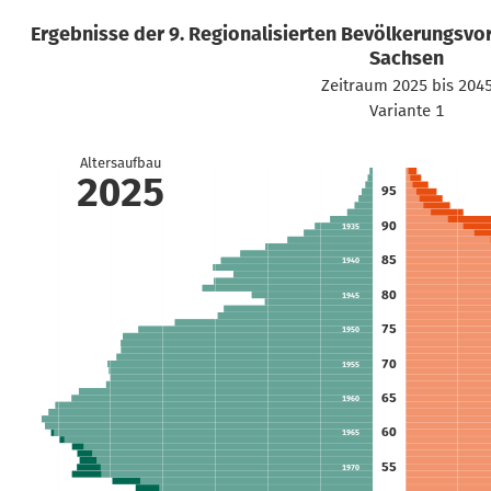
Ergebnisse der 9. Regionalisierten Bevölkerungsvo
Sachsen
Zeitraum 2025 bis 204
Variante 1
1925
Altersaufbau
2025
95
1930
90
1935
85
1940
80
1945
75
1950
70
1955
65
1960
60
1965
55
1970