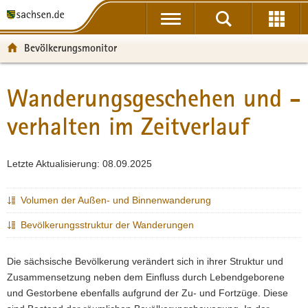
P
P
H
F
o
o
a
o
r
r
u
o
Bevölkerungsmonitor
t
t
p
t
a
a
t
e
l
l
i
r
Wanderungsgeschehen und -
Hauptinhalt
ü
n
n
-
verhalten im Zeitverlauf
b
a
h
B
e
v
a
e
r
i
l
r
Letzte Aktualisierung: 08.09.2025
g
g
t
e
r
a
i
e
t
c
Volumen der Außen- und Binnenwanderung
i
i
h
Bevölkerungsstruktur der Wanderungen
f
o
e
n
n
Die sächsische Bevölkerung verändert sich in ihrer Struktur und
d
Zusammensetzung neben dem Einfluss durch Lebendgeborene
e
und Gestorbene ebenfalls aufgrund der Zu- und Fortzüge. Diese
N