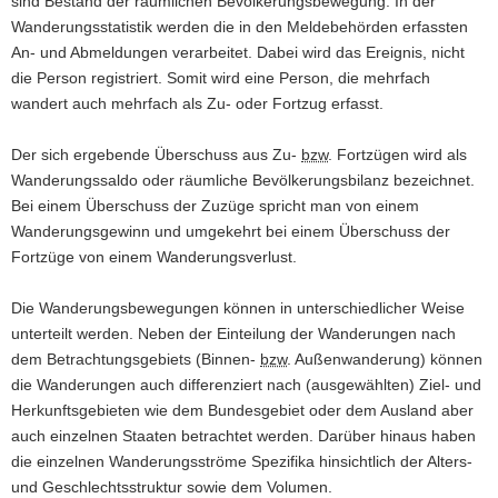
sind Bestand der räumlichen Bevölkerungsbewegung. In der
a
Wanderungsstatistik werden die in den Meldebehörden erfassten
v
An- und Abmeldungen verarbeitet. Dabei wird das Ereignis, nicht
i
die Person registriert. Somit wird eine Person, die mehrfach
g
wandert auch mehrfach als Zu- oder Fortzug erfasst.
a
t
Der sich ergebende Überschuss aus Zu-
bzw
. Fortzügen wird als
i
Wanderungssaldo oder räumliche Bevölkerungsbilanz bezeichnet.
o
Bei einem Überschuss der Zuzüge spricht man von einem
n
Wanderungsgewinn und umgekehrt bei einem Überschuss der
Fortzüge von einem Wanderungsverlust.
Die Wanderungsbewegungen können in unterschiedlicher Weise
unterteilt werden. Neben der Einteilung der Wanderungen nach
dem Betrachtungsgebiets (Binnen-
bzw
. Außenwanderung) können
die Wanderungen auch differenziert nach (ausgewählten) Ziel- und
Herkunftsgebieten wie dem Bundesgebiet oder dem Ausland aber
auch einzelnen Staaten betrachtet werden. Darüber hinaus haben
die einzelnen Wanderungsströme Spezifika hinsichtlich der Alters-
und Geschlechtsstruktur sowie dem Volumen.